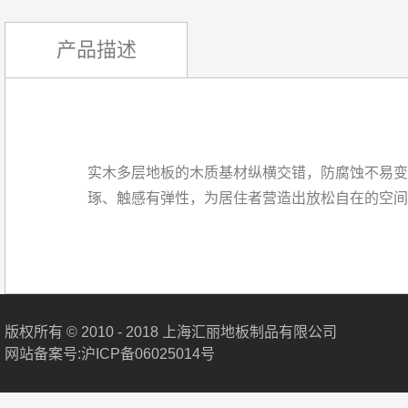
产品描述
实木多层地板的木质基材纵横交错，防腐蚀不易变
琢、触感有弹性，为居住者营造出放松自在的空间
版权所有 © 2010 - 2018 上海汇丽地板制品有限公司
网站备案号:沪ICP备06025014号