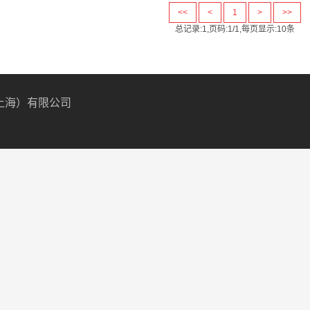
<<
<
1
>
>>
总记录:1,页码:1/1,每页显示:10条
居（上海）有限公司