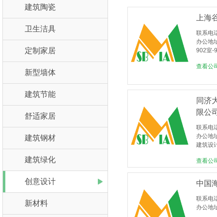
建筑陶瓷
上海
卫生洁具
联系电
办公地
定制家居
902室-
查看公
新型墙体
建筑节能
同济
限公
舒适家居
联系电
办公地
建筑钢材
建筑设
建筑绿化
查看公
创意设计
中国
联系电
新材料
办公地