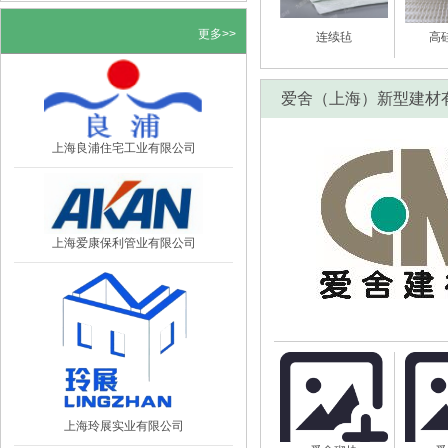
布（附一图读懂）
更多>>
连续毡
高
2026年四大重点任务定了！住建部最
新部署！
爱舍（上海）新型建材
上海良浦住宅工业有限公司
上海爱康保利管业有限公司
上海玲展实业有限公司