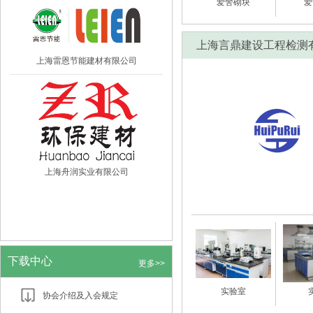
爱舍砌块
爱
上海言鼎建设工程检测
上海雷恩节能建材有限公司
上海舟润实业有限公司
下载中心
更多>>
实验室
协会介绍及入会规定