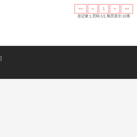
<<
<
1
>
>>
总记录:1,页码:1/1,每页显示:10条
司