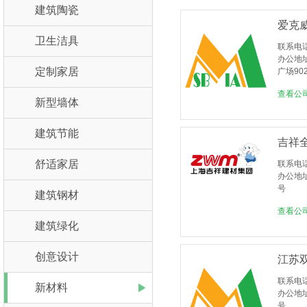
建筑陶瓷
爱克
卫生洁具
联系电话：
办公地
定制家居
广场90
查看公
新型墙体
建筑节能
吉祥
舒适家居
联系电话：
办公地
号
建筑钢材
查看公
建筑绿化
创意设计
江苏
联系电话：
新材料
办公地
号