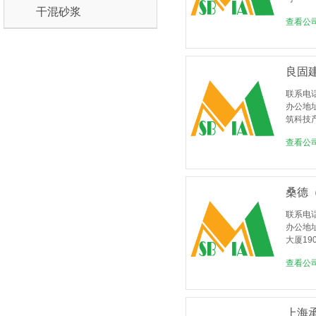
干混砂浆
查看公
良固
联系电
办公地
筑科技
查看公
桑德
联系电
办公地
大厦19
查看公
上海