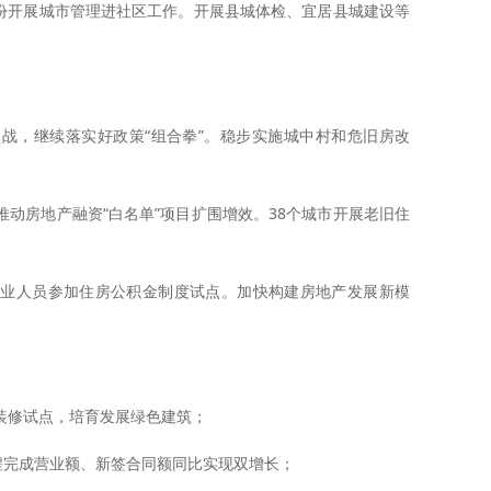
省份开展城市管理进社区工作。开展县城体检、宜居县城建设等
战，继续落实好政策“组合拳”。稳步实施城中村和危旧房改
动房地产融资“白名单”项目扩围增效。
38
个城市开展老旧住
就业人员参加住房公积金制度试点。加快构建房地产发展新模
装修试点，培育发展绿色建筑；
程完成营业额、新签合同额同比实现双增长；