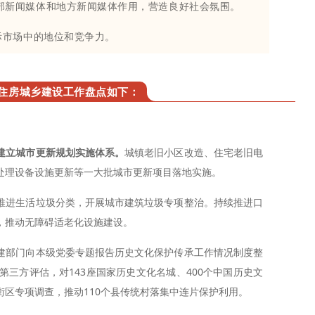
部新闻媒体和地方新闻媒体作用，营造良好社会氛围。
际市场中的地位和竞争力。
，住房城乡建设工作盘点如下：
建立城市更新规划实施体系。
城镇老旧小区改造、住宅老旧电
处理设备设施更新等一大批城市更新项目落地实施。
推进生活垃圾分类，开展城市建筑垃圾专项整治。
持续推进口
，推动无障碍适老化设施建设。
建部门向本级党委专题报告历史文化保护传承工作情况制度整
第三方评估，对143座国家历史文化名城、400个中国历史文
区专项调查，推动110个县传统村落集中连片保护利用。