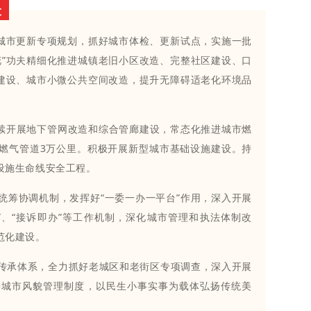
设
”城市更新专项规划，抓好城市体检、更新试点，实施一批
花”功夫精细化推进城镇老旧小区改造、完整社区建设、口
”建设、城市小微公共空间改造，提升无障碍适老化环境品
续开展地下管网改造和综合管廊建设，常态化推进城市燃
燃气管道3万公里。积极开展新型城市基础设施建设。持
设施生命线安全工程。
统筹协调机制，发挥好“一委一办一平台”作用，深入开展
”、“接诉即办”等工作机制，深化城市管理和执法体制改
范化建设。
传承体系，全力抓好老城区和老街区专项调查，深入开展
善城市风貌管理制度，以民生小事实事为载体弘扬传统美